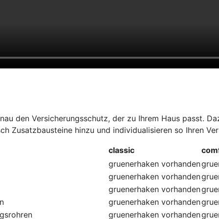
au den Versicherungsschutz, der zu Ihrem Haus passt. Dazu
ch Zusatzbausteine hinzu und individualisieren so Ihren Ve
classic
comf
gruenerhaken
vorhanden
grue
gruenerhaken
vorhanden
grue
gruenerhaken
vorhanden
grue
en
gruenerhaken
vorhanden
grue
ngsrohren
gruenerhaken
vorhanden
grue