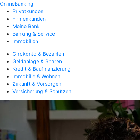
OnlineBanking
Privatkunden
Firmenkunden
Meine Bank
Banking & Service
Immobilien
Girokonto & Bezahlen
Geldanlage & Sparen
Kredit & Baufinanzierung
Immobilie & Wohnen
Zukunft & Vorsorgen
Versicherung & Schützen