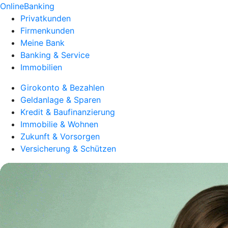
OnlineBanking
Privatkunden
Firmenkunden
Meine Bank
Banking & Service
Immobilien
Girokonto & Bezahlen
Geldanlage & Sparen
Kredit & Baufinanzierung
Immobilie & Wohnen
Zukunft & Vorsorgen
Versicherung & Schützen