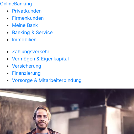
OnlineBanking
Privatkunden
Firmenkunden
Meine Bank
Banking & Service
Immobilien
Zahlungsverkehr
Vermögen & Eigenkapital
Versicherung
Finanzierung
Vorsorge & Mitarbeiterbindung